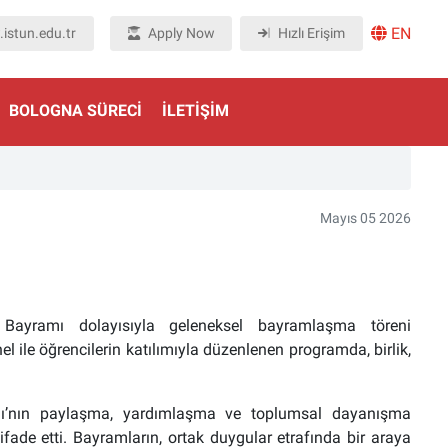
EN
istun.edu.tr
Apply Now
Hızlı Erişim
BOLOGNA SÜRECI
İLETIŞIM
Mayıs 05 2026
n Bayramı dolayısıyla geleneksel bayramlaşma töreni
el ile öğrencilerin katılımıyla düzenlenen programda, birlik,
ı’nın paylaşma, yardımlaşma ve toplumsal dayanışma
fade etti. Bayramların, ortak duygular etrafında bir araya