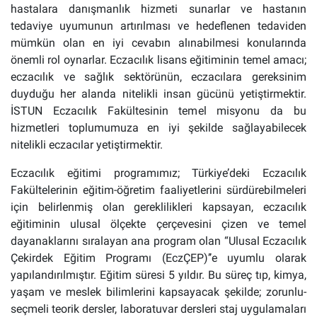
hastalara danışmanlık hizmeti sunarlar ve hastanın
tedaviye uyumunun artırılması ve hedeflenen tedaviden
mümkün olan en iyi cevabın alınabilmesi konularında
önemli rol oynarlar.
Eczacılık lisans eğitiminin temel amacı;
eczacılık ve sağlık sektörünün, eczacılara gereksinim
duyduğu her alanda nitelikli insan gücünü yetiştirmektir.
İSTUN Eczacılık Fakültesinin temel misyonu da bu
hizmetleri toplumumuza en iyi şekilde sağlayabilecek
nitelikli eczacılar yetiştirmektir.
Eczacılık eğitimi programımız; Türkiye’deki Eczacılık
Fakültelerinin eğitim-öğretim faaliyetlerini sürdürebilmeleri
için belirlenmiş olan gereklilikleri kapsayan, eczacılık
eğitiminin ulusal ölçekte çerçevesini çizen ve temel
dayanaklarını sıralayan ana program olan “Ulusal Eczacılık
Çekirdek Eğitim Programı (EczÇEP)’’e uyumlu olarak
yapılandırılmıştır. Eğitim süresi 5 yıldır. Bu süreç tıp, kimya,
yaşam ve meslek bilimlerini kapsayacak şekilde; zorunlu-
seçmeli teorik dersler, laboratuvar dersleri staj uygulamaları