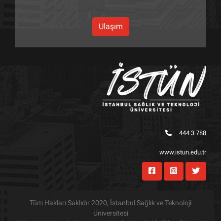
Ulaşım
444 3 788
www.istun.edu.tr
Tüm Hakları Saklıdır 2020, İstanbul Sağlık ve Teknoloji
Üniversitesi