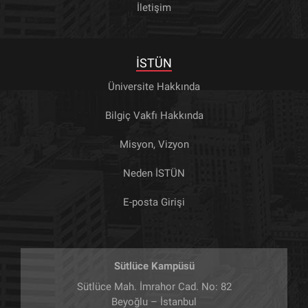
İletişim
İSTÜN
Üniversite Hakkında
Bilgiç Vakfı Hakkında
Misyon, Vizyon
Neden İSTÜN
E-posta Girişi
Sütlüce Kampüsü
Sütlüce Mah. İmrahor Cad. No: 82
Beyoğlu – İstanbul