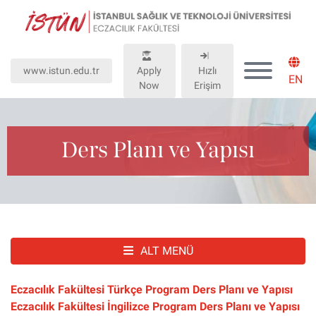
Lütfen
dikkat:
Bu
web
www.istun.edu.tr
Apply
Hızlı
sitesinde,
EN
Now
Erişim
erişilebilirliği
destekleyen
bir
"Nagish
Ders Planı ve Yapısı
BiClick"
sistemi
bulunur.
ALT MENÜ
Eczacılık Fakültesi Türkçe Program Ders Planı ve Yapısı
Eczacılık Fakültesi İngilizce Program Ders Planı ve Yapısı