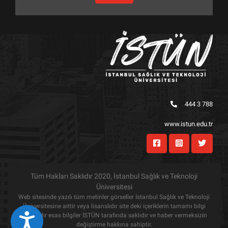
444 3 788
www.istun.edu.tr
Tüm Hakları Saklıdır 2020, İstanbul Sağlık ve Teknoloji
Üniversitesi
Web sitesinde yazılı tüm metinler görseller İstanbul Sağlık ve Teknoloji
Üniversitesine aittir veya lisanslıdır site deki içeriklerin tamamı bilgi
amaçlıdır esas bilgiler İSTÜN tarafında saklıdır ve haber vermeksizin
Eri&#351;ilebilirlik
değiştirme hakkına sahiptir.