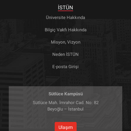
İSTÜN
Üniversite Hakkında
Bilgiç Vakfı Hakkında
Misyon, Vizyon
Neden İSTÜN
E-posta Girişi
Sütlüce Kampüsü
Sütlüce Mah. İmrahor Cad. No: 82
Beyoğlu – İstanbul
Ulaşım