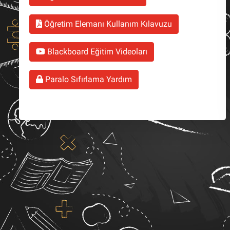
Öğretim Elemanı Kullanım Kılavuzu
Blackboard Eğitim Videoları
Paralo Sıfırlama Yardım