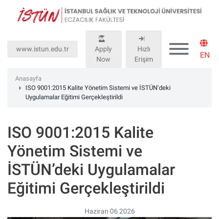
Lütfen
dikkat:
Bu
web
www.istun.edu.tr
Apply
Hızlı
sitesinde,
EN
Now
Erişim
erişilebilirliği
destekleyen
Anasayfa
bir
ISO 9001:2015 Kalite Yönetim Sistemi ve İSTÜN’deki
Uygulamalar Eğitimi Gerçekleştirildi
"Nagish
BiClick"
sistemi
ISO 9001:2015 Kalite
bulunur.
Yönetim Sistemi ve
İSTÜN’deki Uygulamalar
Eğitimi Gerçekleştirildi
Haziran 06 2026