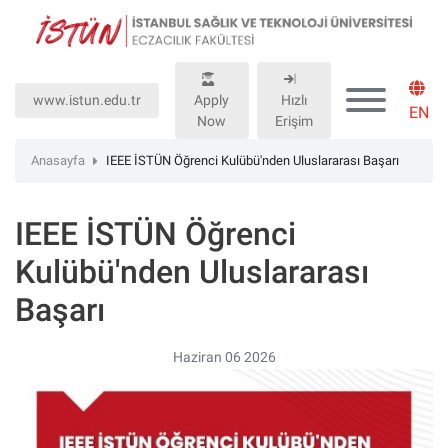
Lütfen
dikkat:
Bu
web
www.istun.edu.tr
Apply
Hızlı
sitesinde,
EN
Now
Erişim
erişilebilirliği
destekleyen
Anasayfa
IEEE İSTÜN Öğrenci Kulübü'nden Uluslararası Başarı
bir
"Nagish
IEEE İSTÜN Öğrenci
BiClick"
sistemi
Kulübü'nden Uluslararası
bulunur.
Başarı
Haziran 06 2026