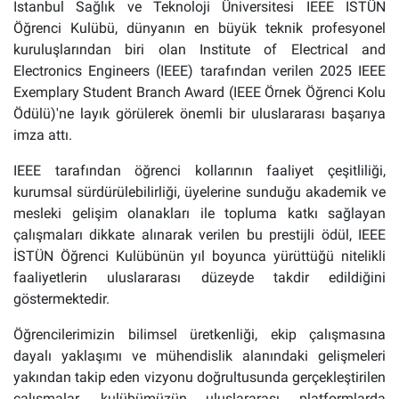
İstanbul Sağlık ve Teknoloji Üniversitesi IEEE İSTÜN
Öğrenci Kulübü, dünyanın en büyük teknik profesyonel
kuruluşlarından biri olan Institute of Electrical and
Electronics Engineers (IEEE) tarafından verilen 2025 IEEE
Exemplary Student Branch Award (IEEE Örnek Öğrenci Kolu
Ödülü)'ne layık görülerek önemli bir uluslararası başarıya
imza attı.
IEEE tarafından öğrenci kollarının faaliyet çeşitliliği,
kurumsal sürdürülebilirliği, üyelerine sunduğu akademik ve
mesleki gelişim olanakları ile topluma katkı sağlayan
çalışmaları dikkate alınarak verilen bu prestijli ödül, IEEE
İSTÜN Öğrenci Kulübünün yıl boyunca yürüttüğü nitelikli
faaliyetlerin uluslararası düzeyde takdir edildiğini
göstermektedir.
Öğrencilerimizin bilimsel üretkenliği, ekip çalışmasına
dayalı yaklaşımı ve mühendislik alanındaki gelişmeleri
yakından takip eden vizyonu doğrultusunda gerçekleştirilen
çalışmalar, kulübümüzün uluslararası platformlarda