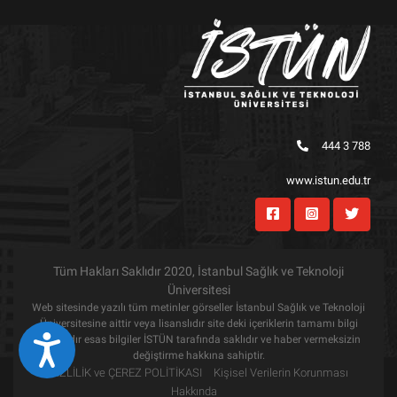
444 3 788
www.istun.edu.tr
Tüm Hakları Saklıdır 2020, İstanbul Sağlık ve Teknoloji
Üniversitesi
Web sitesinde yazılı tüm metinler görseller İstanbul Sağlık ve Teknoloji
Üniversitesine aittir veya lisanslıdır site deki içeriklerin tamamı bilgi
amaçlıdır esas bilgiler İSTÜN tarafında saklıdır ve haber vermeksizin
Eri&#351;ilebilirlik
değiştirme hakkına sahiptir.
GİZLİLİK ve ÇEREZ POLİTİKASI
Kişisel Verilerin Korunması
Hakkında