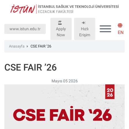
Lütfen
dikkat:
Bu
web
www.istun.edu.tr
Apply
Hızlı
sitesinde,
EN
Now
Erişim
erişilebilirliği
destekleyen
Anasayfa
CSE FAIR ’26
bir
"Nagish
CSE FAIR ’26
BiClick"
sistemi
bulunur.
Mayıs 05 2026